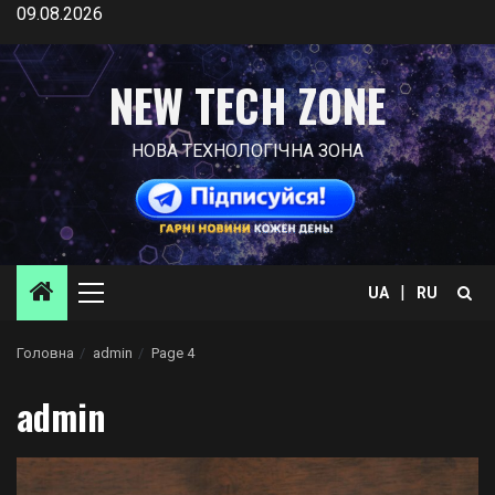
Skip
09.08.2026
to
content
NEW TECH ZONE
НОВА ТЕХНОЛОГІЧНА ЗОНА
|
UA
RU
Primary
Menu
Головна
admin
Page 4
admin