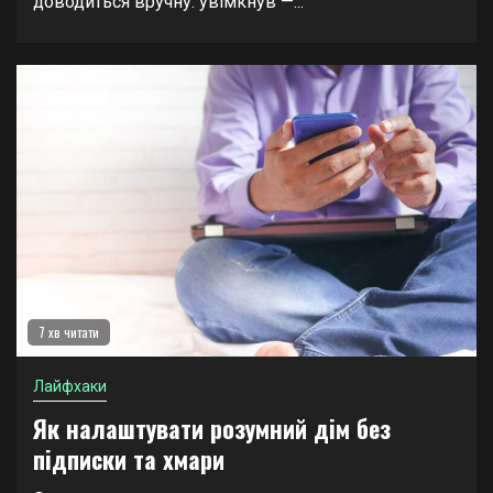
доводиться вручну: увімкнув —...
7 хв читати
Лайфхаки
Як налаштувати розумний дім без
підписки та хмари