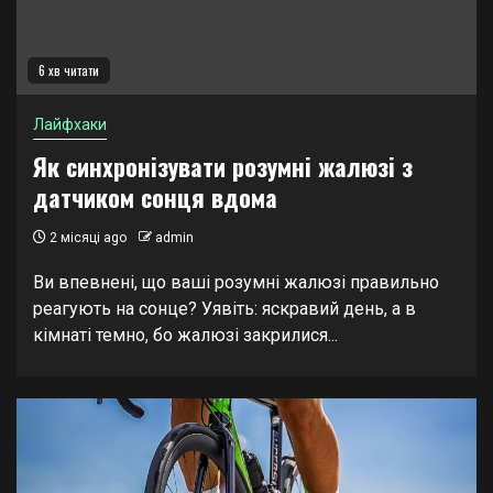
6 хв читати
Лайфхаки
Як синхронізувати розумні жалюзі з
датчиком сонця вдома
2 місяці ago
admin
Ви впевнені, що ваші розумні жалюзі правильно
реагують на сонце? Уявіть: яскравий день, а в
кімнаті темно, бо жалюзі закрилися...