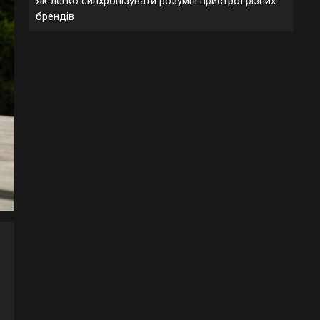
Як легко синхронізувати розумні пристрої різних
брендів