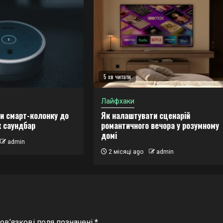
5 хв читати
Лайфхаки
и смарт-колонку до
Як налаштувати сценарій
к саундбар
романтичного вечора у розумному
домі
admin
2 місяці ago
admin
ов’язкові поля позначені
*