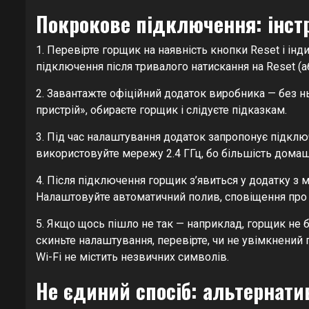
Покрокове підключення: інст
1. Перевірте горщик на наявність кнопки Reset і і
підключення після тривалого натискання на Reset (аб
2. Завантажте офіційний додаток виробника — без нь
пристрій», обираєте горщик і слідуєте підказкам.
3. Під час налаштування додаток запропонує підключ
використовуйте мережу 2.4 ГГц, бо більшість домаш
4. Після підключення горщик з’явиться у додатку з 
Налаштовуйте автоматичний полив, сповіщення про п
5. Якщо щось пішло не так — наприклад, горщик не б
скиньте налаштування, перевірте, чи не увімкнений 
Wi-Fi не містить незвичних символів.
Не єдиний спосіб: альтернати