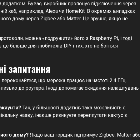
м додатком. Буває, виробник пропонує підключення через
шній хаб, наприклад, Alexa чи HomeKit. В окремих випадках
ого дому через Zigbee або Matter. Це зручно, якщо не
отоколи, можна «подружити» його з Raspberry Pi, і тоді
це більше для любителів DIY і тих, хто не боїться
ні запитання
переконайтеся, що мережа працює на частоті 2.4 ГГц,
лизько до роутера. Іноді допомагає скидання налаштувань 
акаунта?
Так, у більшості додатків така можливість є.
кальну назву, інакше ризикуєте переплутати кактус з
много дому?
Якщо ваш горщик підтримує Zigbee, Matter аб