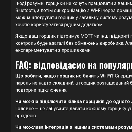
Іноді розумні горщики не хочуть працювати з ваши
Bluetooth, а потім синхронізацію з Wi-Fi через дома
можна інтегрувати горщик у загальну систему розумн
хочете користуватися рідним додатком.
Якщо ваш горщик підтримує MQTT чи інші відкриті пр
контроль буде взагалі без обмежень виробника. Але 
експериментувати з прошивками.
FAQ: відповідаємо на популяр
Що робити, якщо горщик не бачить Wi-Fi?
Спершу 
пароль не надто складний, а горщик розташований б
повторне підключення.
Чи можна підключити кілька горщиків до одного 
Головне — не забувайте давати кожному горщику уні
орхідеєю.
Чи можлива інтеграція з іншими системами розу