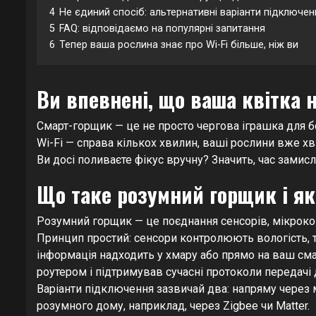
4
Не єдиний спосіб: альтернативні варіанти підключен
5
FAQ: відповідаємо на популярні запитання
6
Тепер ваша рослина знає про Wi-Fi більше, ніж ви
Ви впевнені, що ваша квітка 
Смарт-горщик — це не просто чергова іграшка для б
Wi-Fi — справа кількох хвилин, ваші рослини вже хв
Ви досі поливаєте фікус вручну? Значить, час замис
Що таке розумний горщик і я
Розумний горщик — це поєднання сенсорів, мікроконт
Принцип простий: сенсори контролюють вологість, тем
інформація надходить у хмару або прямо на ваш см
роутером і підтримував сучасні протоколи передачі д
Варіанти підключення зазвичай два: напряму через 
розумного дому, наприклад, через Zigbee чи Matter.