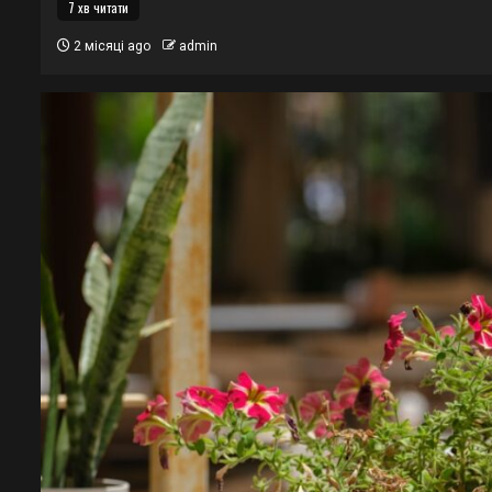
7 хв читати
2 місяці ago
admin