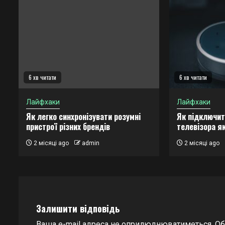
6 хв читати
6 хв читати
Лайфхаки
Лайфхаки
Як легко синхронізувати розумні
Як підключит
пристрої різних брендів
телевізора я
2 місяці ago
admin
2 місяці ago
Залишити відповідь
Ваша e-mail адреса не оприлюднюватиметься.
Об