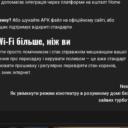
о допомагає інтеграція через платформи на кшталт Home
зину?
Або шукайте APK файл на офіційному сайті, або
ик підтримує відкриті стандарти.
i-Fi більше, ніж ви
бути просто помічником і стає справжнім мешканцем вашої
ення про пересадку і керувати поливом — це вже стандарт
ювати прошивку і регулярно перевіряти стан коренів,
зник інтернет.
Nex
Як увімкнути режим кінотеатру в розумному домі бе
зайвих турбо