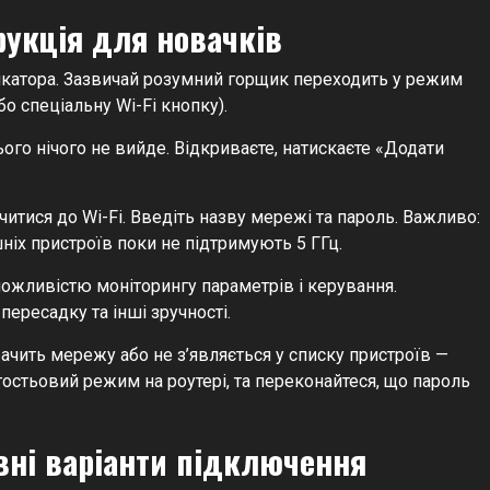
рукція для новачків
ндикатора. Зазвичай розумний горщик переходить у режим
о спеціальну Wi-Fi кнопку).
ого нічого не вийде. Відкриваєте, натискаєте «Додати
итися до Wi-Fi. Введіть назву мережі та пароль. Важливо:
ніх пристроїв поки не підтримують 5 ГГц.
можливістю моніторингу параметрів і керування.
ересадку та інші зручності.
ачить мережу або не з’являється у списку пристроїв —
гостьовий режим на роутері, та переконайтеся, що пароль
вні варіанти підключення