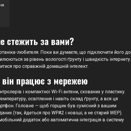
ня
не стежить за вами?
отаніка-любителя. Поки ви думаєте, що підключити його до
илюються за рівень вологості ґрунту і швидкість інтернету.
литися про справжній домашній інтелект.
к він працює з мережею
ролерів і компактної Wi-Fi антени, схованих у пластику.
пературу, освітлення і навіть склад ґрунту, а вся ця
артфон. Головне — щоб горщик був сумісний з вашим
аних (так, йдеться про WPA2 і новіші, а не старий WEP).
мобільний додаток або автоматична інтеграція в систему