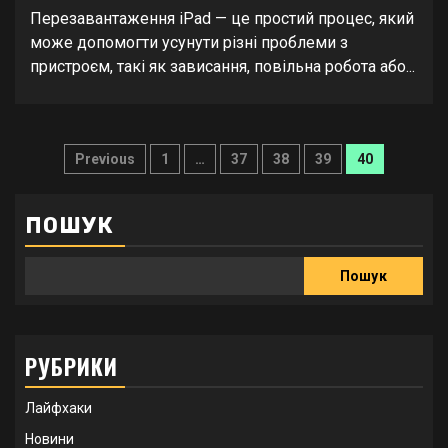
Перезавантаження iPad — це простий процес, який
може допомогти усунути різні проблеми з
пристроєм, такі як зависання, повільна робота або...
Пагінація
Previous
1
…
37
38
39
40
записів
ПОШУК
Пошук
РУБРИКИ
Лайфхаки
Новини