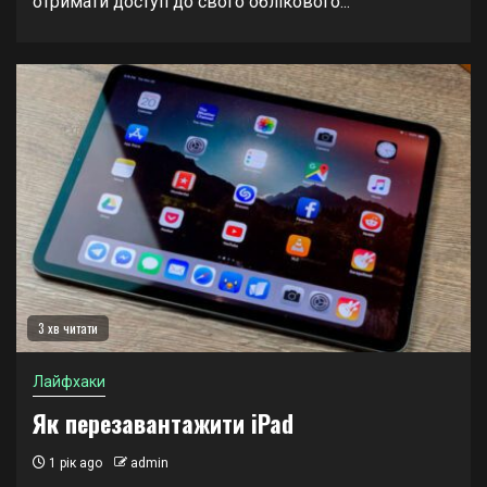
отримати доступ до свого облікового...
3 хв читати
Лайфхаки
Як перезавантажити iPad
1 рік ago
admin