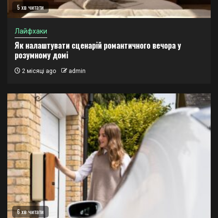
5 хв читати
Лайфхаки
Як налаштувати сценарій романтичного вечора у
розумному домі
2 місяці ago
admin
6 хв читати