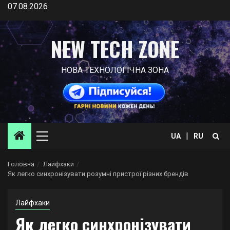
Skip
07.08.2026
to
content
NEW TECH ZONE
НОВА ТЕХНОЛОГІЧНА ЗОНА
|
UA
RU
Primary
Menu
Головна
Лайфхаки
Як легко синхронізувати розумні пристрої різних брендів
Лайфхаки
Як легко синхронізувати