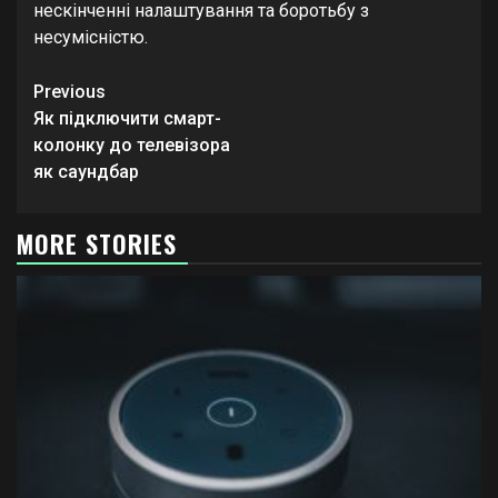
нескінченні налаштування та боротьбу з
несумісністю.
Continue
Previous
Reading
Як підключити смарт-
колонку до телевізора
як саундбар
MORE STORIES