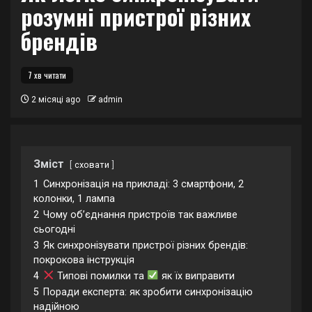
розумні пристрої різних
брендів
7 хв читати
2 місяці ago
admin
Зміст
сховати
1
Синхронізація на прикладі: 3 смартфони, 2
колонки, 1 лампа
2
Чому об’єднання пристроїв так важливе
сьогодні
3
Як синхронізувати пристрої різних брендів:
покрокова інструкція
4
Типові помилки та
як їх виправити
5
Поради експерта: як зробити синхронізацію
надійною