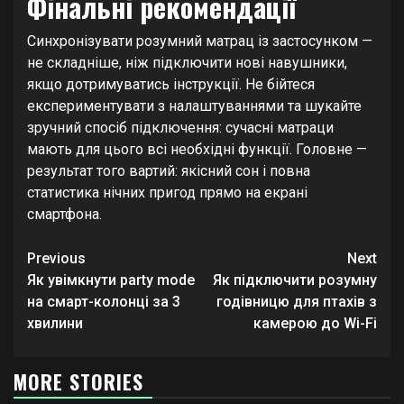
Фінальні рекомендації
Синхронізувати розумний матрац із застосунком —
не складніше, ніж підключити нові навушники,
якщо дотримуватись інструкції. Не бійтеся
експериментувати з налаштуваннями та шукайте
зручний спосіб підключення: сучасні матраци
мають для цього всі необхідні функції. Головне —
результат того вартий: якісний сон і повна
статистика нічних пригод прямо на екрані
смартфона.
Continue
Previous
Next
Reading
Як увімкнути party mode
Як підключити розумну
на смарт-колонці за 3
годівницю для птахів з
хвилини
камерою до Wi-Fi
MORE STORIES