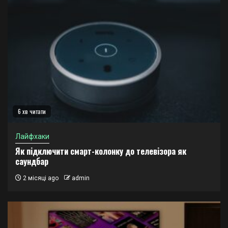
6 хв читати
Лайфхаки
Як підключити смарт-колонку до телевізора як
саундбар
2 місяці ago
admin