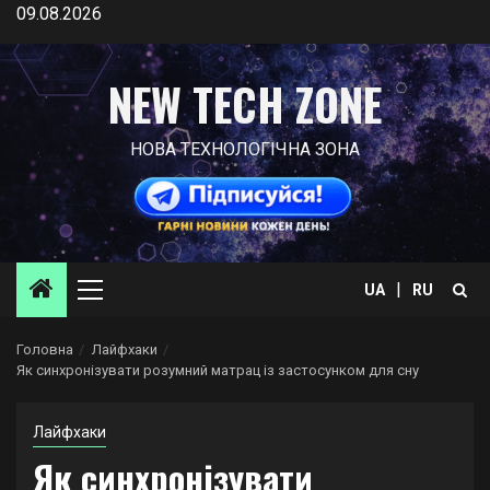
Skip
09.08.2026
to
content
NEW TECH ZONE
НОВА ТЕХНОЛОГІЧНА ЗОНА
|
UA
RU
Primary
Menu
Головна
Лайфхаки
Як синхронізувати розумний матрац із застосунком для сну
Лайфхаки
Як синхронізувати