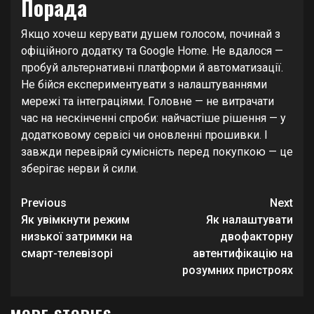
Порада
Якщо хочеш керувати душем голосом, починай з
офіційного додатку та Google Home. Не вдалося —
пробуй альтернативні платформи й автоматизації.
Не бійся експериментувати з налаштуваннями
мережі та інтеграціями. Головне — не витрачати
час на нескінченні спроби: найчастіше рішення — у
додатковому сервісі чи оновленні прошивки. І
завжди перевіряй сумісність перед покупкою — це
зберігає нерви й сили.
Continue
Previous
Next
Reading
Як увімкнути режим
Як налаштувати
низької затримки на
двофакторну
смарт-телевізорі
автентифікацію на
розумних пристроях