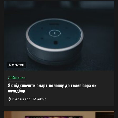
6 хв читати
Лайфхаки
Як підключити смарт-колонку до телевізора як
саундбар
2 місяці ago
admin