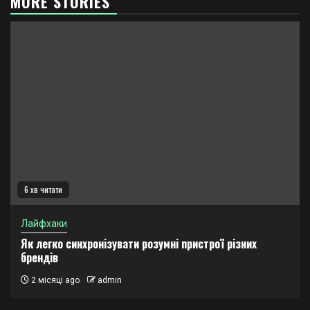
MORE STORIES
6 хв читати
Лайфхаки
Як легко синхронізувати розумні пристрої різних
брендів
2 місяці ago
admin