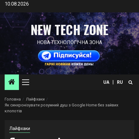
Skip
10.08.2026
to
content
NEW TECH ZONE
НОВА ТЕХНОЛОГІЧНА ЗОНА
|
UA
RU
Primary
Menu
Головна
Лайфхаки
Як синхронізувати розумний душ з Google Home без зайвих
клопотів
Лайфхаки