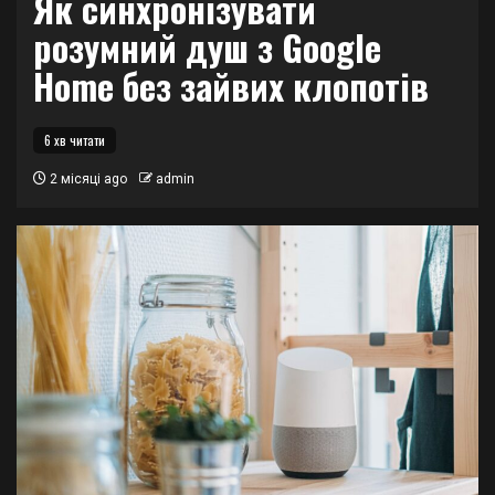
Як синхронізувати
розумний душ з Google
Home без зайвих клопотів
6 хв читати
2 місяці ago
admin