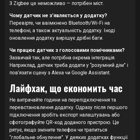
З Zigbee це неможливо — потрібен міст.
Чому датчик не з’являється у додатку?
Перевірте, чи ввімкнено Bluetooth/Wi-Fi на
телефоні, а також актуальність додатку. Іноді
оновлення додатку вирішує дрібні баги.
Чи працює датчик з голосовими помічниками?
Зазвичай так, але потрібна окрема інтеграція.
Наприклад, датчик треба додати у “розумний дім” і
пов’язати сцену з Alexa чи Google Assistant.
Лайфхак, що економить час
Не витрачайте години на перепідключення та
перевстановлення додатку. Одразу після першого
підключення зробіть експорт налаштувань або
сфотографуйте QR-код доданого пристрою. Це
рятує, якщо зміните телефон чи трапиться
“глобальне обнулення”. У деяких додатках функції