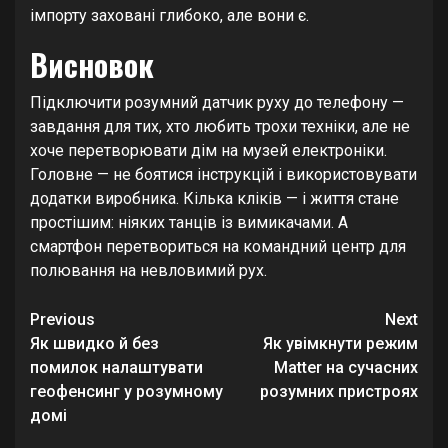
імпорту заховані глибоко, але вони є.
Висновок
Підключити розумний датчик руху до телефону —
завдання для тих, хто любить трохи техніки, але не
хоче перетворювати дім на музей електроніки.
Головне — не боятися інструкцій і використовувати
додатки виробника. Кілька кліків — і життя стане
простішим: ніяких танців із вимикачами. А
смартфон перетвориться на командний центр для
полювання на невловимий рух.
Continue
Previous
Next
Reading
Як швидко й без
Як увімкнути режим
помилок налаштувати
Matter на сучасних
геофенсинг у розумному
розумних пристроях
домі