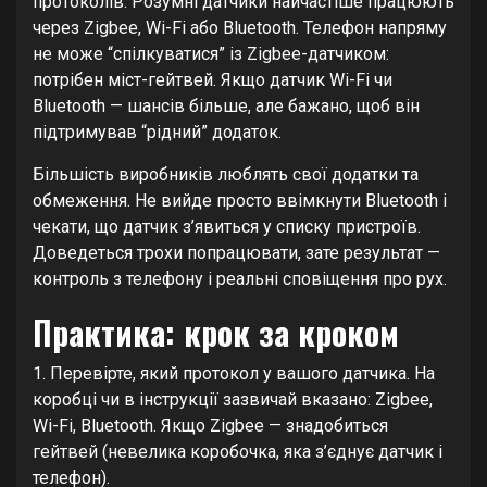
протоколів. Розумні датчики найчастіше працюють
через Zigbee, Wi-Fi або Bluetooth. Телефон напряму
не може “спілкуватися” із Zigbee-датчиком:
потрібен міст-гейтвей. Якщо датчик Wi-Fi чи
Bluetooth — шансів більше, але бажано, щоб він
підтримував “рідний” додаток.
Більшість виробників люблять свої додатки та
обмеження. Не вийде просто ввімкнути Bluetooth і
чекати, що датчик з’явиться у списку пристроїв.
Доведеться трохи попрацювати, зате результат —
контроль з телефону і реальні сповіщення про рух.
Практика: крок за кроком
1. Перевірте, який протокол у вашого датчика. На
коробці чи в інструкції зазвичай вказано: Zigbee,
Wi-Fi, Bluetooth. Якщо Zigbee — знадобиться
гейтвей (невелика коробочка, яка з’єднує датчик і
телефон).