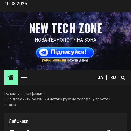
Skip
10.08.2026
to
content
NEW TECH ZONE
НОВА ТЕХНОЛОГІЧНА ЗОНА
|
UA
RU
Primary
Menu
Головна
Лайфхаки
Як підключити розумний датчик руху до телефону просто і
швидко
Лайфхаки