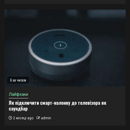
6 хв читати
Лайфхаки
Як підключити смарт-колонку до телевізора як
саундбар
2 місяці ago
admin