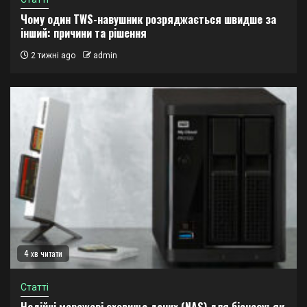
Чому один TWS-навушник розряджається швидше за
інший: причини та рішення
2 тижні ago
admin
4 хв читати
Статті
Надійні мережеві сховища даних (NAS) для бізнесу: як