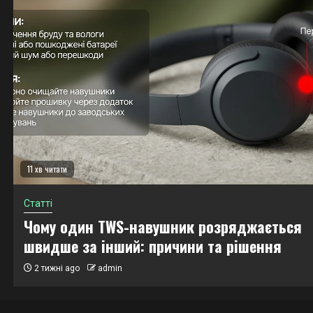
4 хв читати
Статті
Надійні мережеві сховища даних (NAS) дл
бізнесу: як уникнути поширених проблем
1 місяць ago
admin