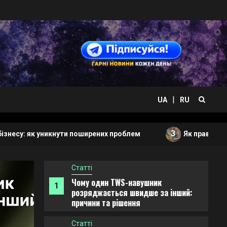
Статті
Оренда автобуса з водієм:
4
сучасне рішення для комфортних
поїздок
Лайфхаки
5
Як легко синхронізувати розумні
пристрої різних брендів
|
UA
RU
Статті
Чому один TWS-навушник
1
3
никнути поширених проблем
Як правильно підібрати і
розряджається швидше за інший:
причини та рішення
Статті
Надійні мережеві сховища даних
2
(NAS) для бізнесу: як уникнути
поширених проблем
Статті