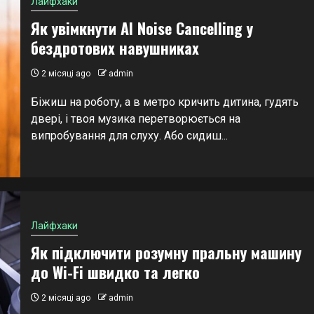
Лайфхаки
Як увімкнути AI Noise Cancelling у
бездротових навушниках
2 місяці ago
admin
Біжиш на роботу, а в метро кричить дитина, гудять
двері, і твоя музика перетворюється на
випробування для слуху. Або сидиш...
Лайфхаки
Як підключити розумну пральну машину
до Wi-Fi швидко та легко
2 місяці ago
admin