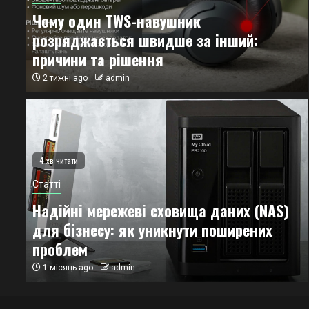
Чому один TWS-навушник
розряджається швидше за інший:
причини та рішення
2 тижні ago
admin
4 хв читати
читати
Статті
ті
Надійні мережеві сховища даних (NAS)
у один TWS-навушник розряджається
для бізнесу: як уникнути поширених
дше за інший: причини та рішення
проблем
ижні ago
admin
1 місяць ago
admin