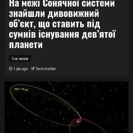
На межі Сонячної системи
знайшли дивовижний
об’єкт, що ставить під
сумнів існування дев’ятої
планети
3 хв читати
1 рік ago
Tech Insider