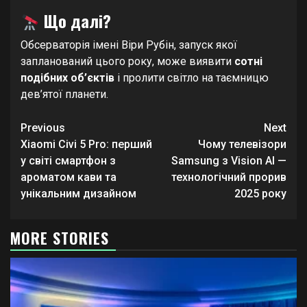
Що далі?
Обсерваторія імені Віри Рубін, запуск якої
запланований цього року, може виявити
сотні
подібних об’єктів
і пролити світло на таємницю
дев’ятої планети.
Continue
Previous
Next
Reading
Xiaomi Civi 5 Pro: перший
Чому телевізори
у світі смартфон з
Samsung з Vision AI —
ароматом кави та
технологічний прорив
унікальним дизайном
2025 року
MORE STORIES