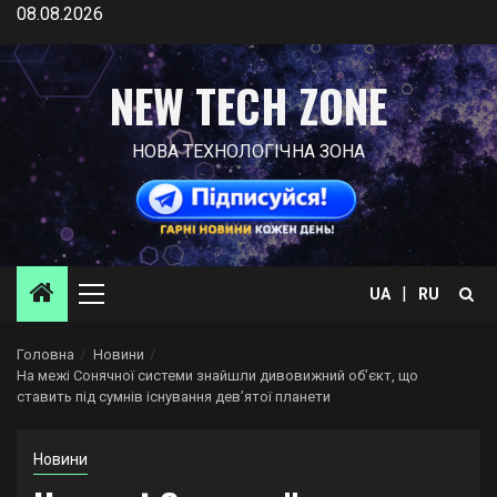
Skip
08.08.2026
to
content
NEW TECH ZONE
НОВА ТЕХНОЛОГІЧНА ЗОНА
|
UA
RU
Primary
Menu
Головна
Новини
На межі Сонячної системи знайшли дивовижний об’єкт, що
ставить під сумнів існування дев’ятої планети
Новини