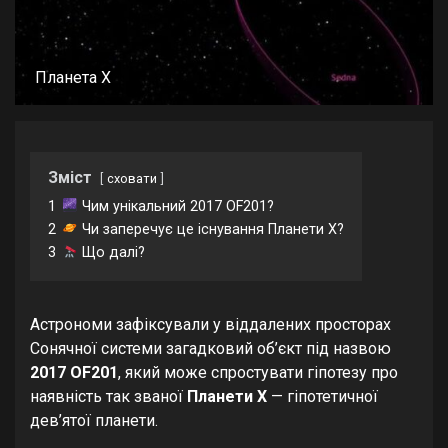
Планета X
Зміст
сховати
1
Чим унікальний 2017 OF201?
2
Чи заперечує це існування Планети X?
3
Що далі?
Астрономи зафіксували у віддалених просторах
Сонячної системи загадковий об’єкт під назвою
2017 OF201
, який може спростувати гіпотезу про
наявність так званої
Планети X
— гіпотетичної
дев’ятої планети.