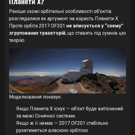
Планети X?
Раніше схожі орбітальні особливості об’єктів
розглядалися як аргумент на користь Планети X.
Проте орбіта 2017 OF201
не вписується у “схему”
згрупованих траєкторій
, що ставить під сумнів цю
теорію.
Моделювання показує:
Якщо Планета X існує — об’єкт буде витіснений
за межі Сонячної системи.
Якщо ж її немає — 2017 OF201 стабільно
рухатиметься власною орбітою.