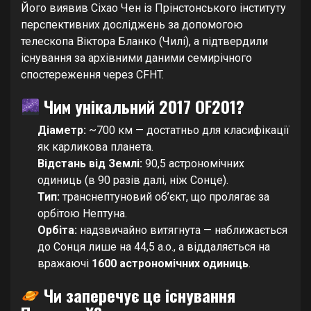
Його виявив Сіхао Чен із Прінстонського інституту
перспективних досліджень за допомогою
телескопа Віктора Бланко (Чилі), а підтвердили
існування за архівними даними семирічного
спостереження через CFHT.
Чим унікальний 2017 OF201?
Діаметр:
~700 км — достатньо для класифікації
як карликова планета.
Відстань від Землі:
90,5 астрономічних
одиниць (в 90 разів далі, ніж Сонце).
Тип:
транснептуновий об’єкт, що пролягає за
орбітою Нептуна.
Орбіта:
надзвичайно витягнута — наближається
до Сонця лише на 44,5 а.о., а віддаляється на
вражаючі
1600 астрономічних одиниць
.
Чи заперечує це існування