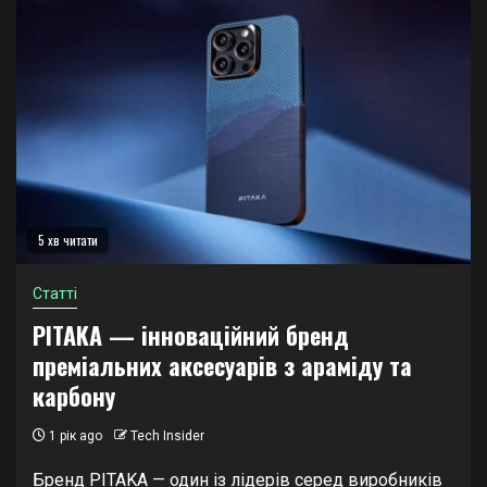
5 хв читати
Статті
PITAKA — інноваційний бренд
преміальних аксесуарів з араміду та
карбону
1 рік ago
Tech Insider
Бренд PITAKA — один із лідерів серед виробників