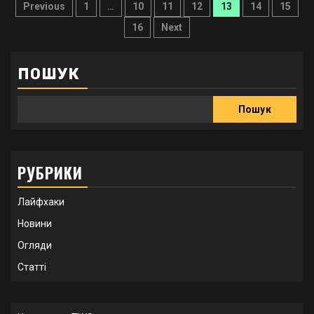
Пагінація
Previous
1
…
10
11
12
13
14
15
записів
16
Next
ПОШУК
Пошук
РУБРИКИ
Лайфхаки
Новини
Огляди
Статті