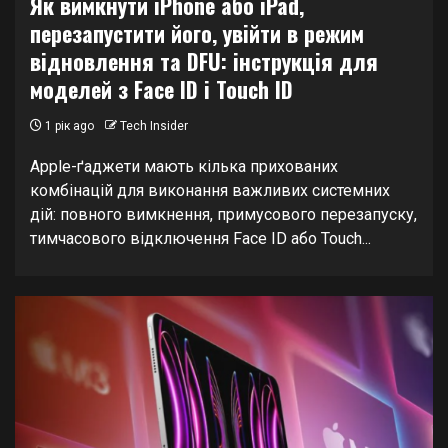
Як вимкнути iPhone або iPad,
перезапустити його, увійти в режим
відновлення та DFU: інструкція для
моделей з Face ID і Touch ID
1 рік ago
Tech Insider
Apple-ґаджети мають кілька прихованих
комбінацій для виконання важливих системних
дій: повного вимкнення, примусового перезапуску,
тимчасового відключення Face ID або Touch...