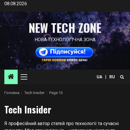
Skip
08.08.2026
to
content
NEW TECH ZONE
НОВА ТЕХНОЛОГІЧНА ЗОНА
|
UA
RU
Primary
Menu
Головна
Tech Insider
Page 13
Tech Insider
Я професійний автор статей про технології та сучасні